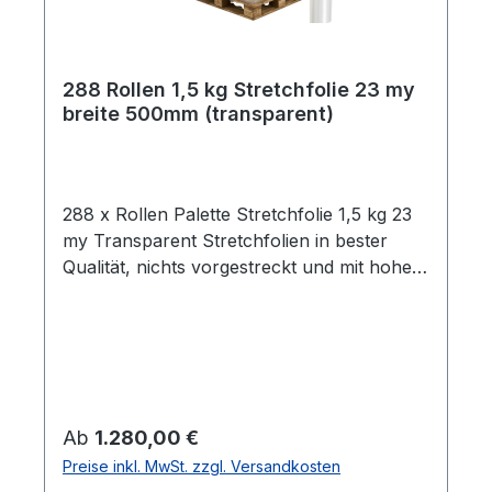
288 Rollen 1,5 kg Stretchfolie 23 my
breite 500mm (transparent)
288 x Rollen Palette Stretchfolie 1,5 kg 23
my Transparent Stretchfolien in bester
Qualität, nichts vorgestreckt und mit hoher
Reißdehnung. Ideal um Paletten Ware,
Sperrgut und ähnliches
einzuwickeln. Breite 0,5m Gewicht je Rolle
1,5 kg Folienstärke 23 µm Farbe:
transparent Geeignet für gleichmäßige
Paletten Ladungen Hohe Reißdehnung ca.
Regulärer Preis:
Ab
1.280,00 €
180% ca. 100 - 120m Folie pro
Preise inkl. MwSt. zzgl. Versandkosten
Kilogramm Rollen im stabilen Karton Alle