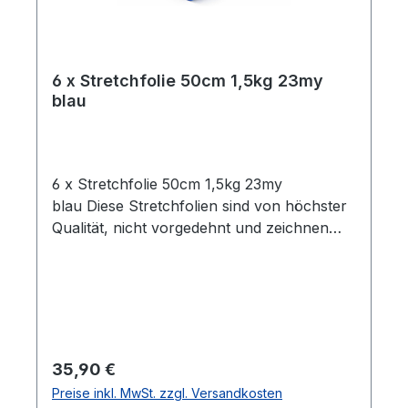
6 x Stretchfolie 50cm 1,5kg 23my
blau
6 x Stretchfolie 50cm 1,5kg 23my
blau Diese Stretchfolien sind von höchster
Qualität, nicht vorgedehnt und zeichnen
sich durch eine hohe Reißdehnung
aus. Ideal geeignet zum Einwickeln von
Palettenware, Sperrgut und
Ähnlichem.Eigenschaften:- 6 Rollen
Stretchfolie- Breite: 0,5 m- Folienstärke: 23
µm- Farbe: blau- Geeignet für gleichmäßige
Regulärer Preis:
35,90 €
Paletten Ladungen- Hohe Reißdehnung: ca.
Preise inkl. MwSt. zzgl. Versandkosten
180%