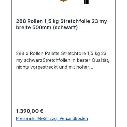
288 Rollen 1,5 kg Stretchfolie 23 my
breite 500mm (schwarz)
288 x Rollen Palette Stretchfolie 1,5 kg 23
my schwarzStretchfolien in bester Qualität,
nichts vorgestreckt und mit hoher
Reißdehnung. Ideal um Palettenware,
Sperrgut und ähnliches
einzuwickeln. Breite 0,5m Gewicht je Rolle
1,5 kg Folienstärke 23 µm Farbe:
schwarzGeeignet für gleichmäßige Paletten
Ladungen Hohe Reißdehnung ca. 180% ca.
Regulärer Preis:
1.390,00 €
100 - 120m Folie pro Kilogramm Rollen im
Preise inkl. MwSt. zzgl. Versandkosten
stabilen Karton Alle Rollen sind in Kartons