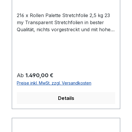
216 x Rollen Palette Stretchfolie 2,5 kg 23
my Transparent Stretchfolien in bester
Qualität, nichts vorgestreckt und mit hoher
Reißdehnung. Ideal um Palettenware,
Sperrgut und ähnliches
einzuwickeln. Breite 0,5m Gewicht je Rolle
2,5 kg Folienstärke 23 µm Farbe:
transparent Geeignet für gleichmäßige
Palettenladungen Hohe Reißdehnung ca.
Regulärer Preis:
Ab
1.490,00 €
180% ca. 100 - 120m Folie pro
Preise inkl. MwSt. zzgl. Versandkosten
Kilogramm Rollen im stabilen Karton Alle
Rollen sind in Kartons zu je 6 Stück
Details
gepacktLieferumfang: 216 Rollen