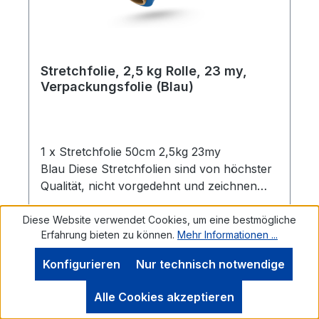
Stretchfolie, 2,5 kg Rolle, 23 my,
Verpackungsfolie (Blau)
1 x Stretchfolie 50cm 2,5kg 23my
Blau Diese Stretchfolien sind von höchster
Qualität, nicht vorgedehnt und zeichnen
sich durch eine hohe Reißdehnung
aus. Ideal geeignet zum Einwickeln von
Diese Website verwendet Cookies, um eine bestmögliche
Erfahrung bieten zu können.
Mehr Informationen ...
Palettenware, Sperrgut und
Ähnlichem.Eigenschaften:- 1 Rolle
Konfigurieren
Nur technisch notwendige
Stretchfolie- Breite: 0,5 m- Folienstärke: 23
µm- Farbe: Blau- Geeignet für gleichmäßige
Werkzeugleiste anzeigen
Regulärer Preis:
16,95 €
Alle Cookies akzeptieren
Palettenladungen- Hohe Reißdehnung: ca.
Preise inkl. MwSt. zzgl. Versandkosten