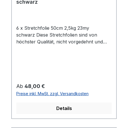
schwarz
6 x Stretchfolie 50cm 2,5kg 23my
schwarz Diese Stretchfolien sind von
höchster Qualität, nicht vorgedehnt und
zeichnen sich durch eine hohe
Reißdehnung aus. Ideal geeignet zum
Einwickeln von Palettenware, Sperrgut und
Ähnlichem.Eigenschaften:- 6 Rollen
Stretchfolie- Breite: 0,5 m- Folienstärke: 23
µm- Farbe: Schwarz- Geeignet für
Regulärer Preis:
Ab
48,00 €
gleichmäßige Paletten Ladungen- Hohe
Preise inkl. MwSt. zzgl. Versandkosten
Reißdehnung: ca. 180%
Details