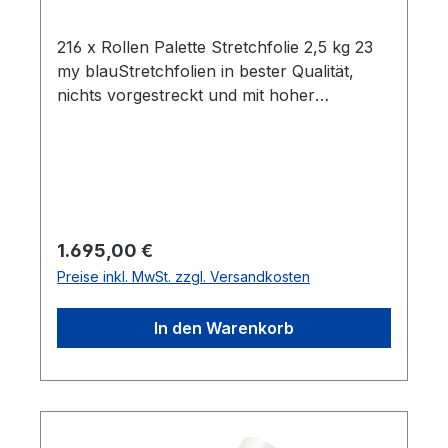
216 x Rollen Palette Stretchfolie 2,5 kg 23
my blauStretchfolien in bester Qualität,
nichts vorgestreckt und mit hoher
Reißdehnung. Ideal um Palettenware,
Sperrgut und ähnliches
einzuwickeln. Breite 0,5m Gewicht je Rolle
2,5 kg Folienstärke 23 µm Farbe:
blauGeeignet für gleichmäßige Paletten
Ladungen Hohe Reißdehnung ca. 180% ca.
Regulärer Preis:
1.695,00 €
100 - 120m Folie pro Kilogramm Rollen im
Preise inkl. MwSt. zzgl. Versandkosten
stabilen Karton Alle Rollen sind in Kartons
zu je 6 Stück Lieferumfang: 216 Rollen
In den Warenkorb