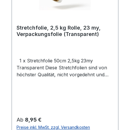
Stretchfolie, 2,5 kg Rolle, 23 my,
Verpackungsfolie (Transparent)
1 x Stretchfolie 50cm 2,5kg 23my
Transparent Diese Stretchfolien sind von
höchster Qualität, nicht vorgedehnt und
zeichnen sich durch eine hohe
Reißdehnung aus. Ideal geeignet zum
Einwickeln von Palettenware, Sperrgut und
Ähnlichem.Eigenschaften:- 1 Rolle
Stretchfolie- Breite: 0,5 m- Folienstärke: 23
µm- Farbe: Transparent- Geeignet für
Regulärer Preis:
Ab
8,95 €
gleichmäßige Palettenladungen- Hohe
Preise inkl. MwSt. zzgl. Versandkosten