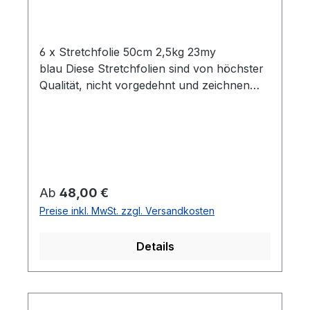
6 x Stretchfolie 50cm 2,5kg 23my
blau Diese Stretchfolien sind von höchster
Qualität, nicht vorgedehnt und zeichnen
sich durch eine hohe Reißdehnung
aus. Ideal geeignet zum Einwickeln von
Palettenware, Sperrgut und
Ähnlichem.Eigenschaften:- 6 Rollen
Stretchfolie- Breite: 0,5 m- Folienstärke: 23
µm- Farbe: blau- Geeignet für gleichmäßige
Regulärer Preis:
Ab
48,00 €
Palettenladungen- Hohe Reißdehnung: ca.
Preise inkl. MwSt. zzgl. Versandkosten
180%
Details