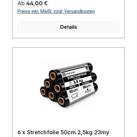
Regulärer Preis:
Ab
44,00 €
gleichmäßige Palettenladungen- Hohe
Preise inkl. MwSt. zzgl. Versandkosten
Reißdehnung: ca. 180%
Details
6 x Stretchfolie 50cm 2,5kg 23my