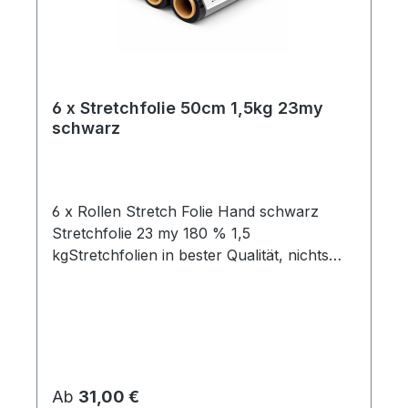
6 x Stretchfolie 50cm 1,5kg 23my
schwarz
6 x Rollen Stretch Folie Hand schwarz
Stretchfolie 23 my 180 % 1,5
kgStretchfolien in bester Qualität, nichts
vorgestreckt und mit hoher
Reißdehnung.Ideal um Palettenware,
Sperrgut und ähnliches
einzuwickeln. Breite 0,5mGewicht je Rolle
1,5 kgFolienstärke 23 µmFarbe:
schwarzGeeignet für gleichmäßige
Regulärer Preis:
Ab
31,00 €
PalettenladungenHohe Reißdehnung ca.