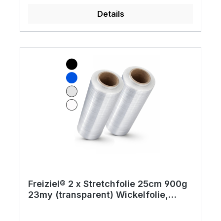
Rollen sind in Kartons zu je 6
Details
Stück Lieferumfang: 288 Rollen
Freiziel® 2 x Stretchfolie 25cm 900g
23my (transparent) Wickelfolie,
Packfolie, Folie für Möbel und Umzug