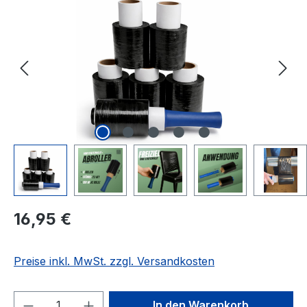
Regulärer Preis:
16,95 €
Preise inkl. MwSt. zzgl. Versandkosten
Produkt Anzahl: Gib den gewünschten We
In den Warenkorb