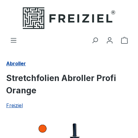
Zum Hauptinhalt springen
Ware
Abroller
Stretchfolien Abroller Profi
Orange
Freiziel
Bildergalerie überspringen